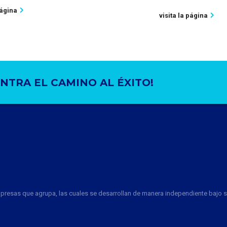
página
visita la página
NTRA EL CAMINO AL ÉXITO!
mpresas que agrupa, las cuales se desarrollan de manera independiente bajo 