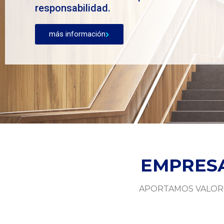
bilidad.
ormación
EMPRESA
APORTAMOS VALOR 