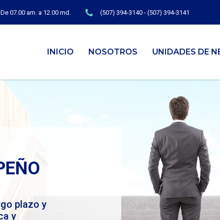
 De 07.00 am. a 12.00 md.
(507) 394-3140 - (507) 394-3141
INICIO
NOSOTROS
UNIDADES DE N