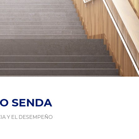
responsa
más inf
PO SENDA
IA Y EL DESEMPEÑO